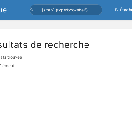
ue
Étagè
ultats de recherche
tats trouvés
élément