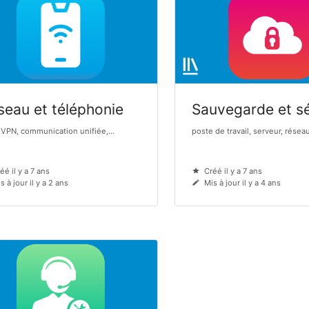
seau et téléphonie
Sauvegarde et sé
 VPN, communication unifiée,...
poste de travail, serveur, réseau,
éé il y a 7 ans
Créé il y a 7 ans
s à jour il y a 2 ans
Mis à jour il y a 4 ans