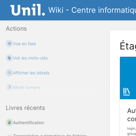
Wiki - Centre informatiq
Actions
Éta
Vue en liste
Voir les mots-clés
Afficher les détails
Mode sombre
Livres récents
Aut
co
Authentification
login
group
Transcription automatique de fichiers