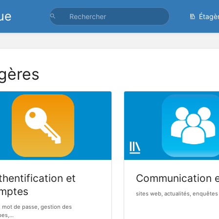
ue
Étagè
gères
hentification et
Communication 
mptes
sites web, actualités, enquêtes 
, mot de passe, gestion des
es,...