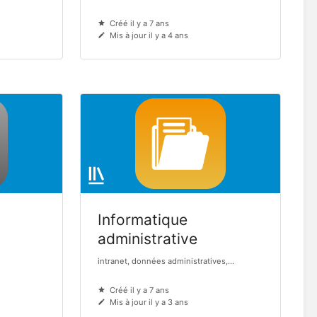
Créé il y a 7 ans
Mis à jour il y a 4 ans
Informatique
administrative
intranet, données administratives,...
Créé il y a 7 ans
Mis à jour il y a 3 ans