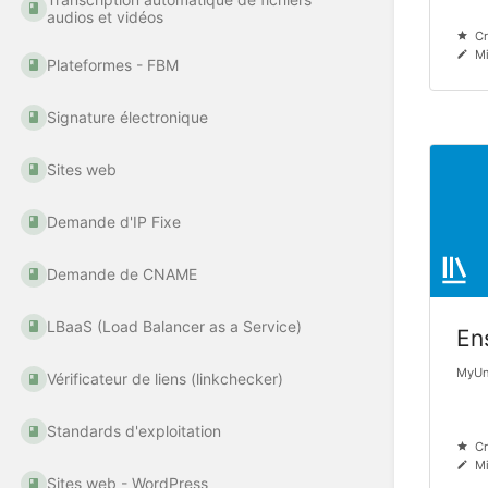
audios et vidéos
Cr
Mi
Plateformes - FBM
Signature électronique
Sites web
Demande d'IP Fixe
Demande de CNAME
LBaaS (Load Balancer as a Service)
En
MyUni
Vérificateur de liens (linkchecker)
Standards d'exploitation
Cr
Mi
Sites web - WordPress