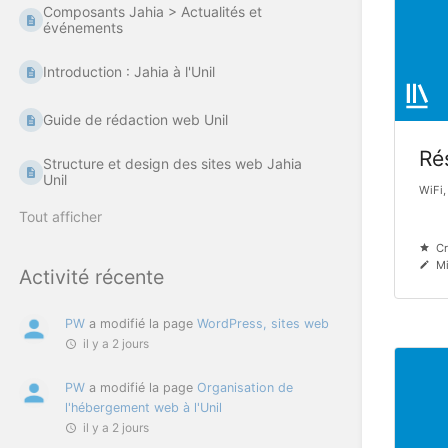
Composants Jahia > Actualités et
événements
Introduction : Jahia à l'Unil
Guide de rédaction web Unil
Ré
Structure et design des sites web Jahia
Unil
WiFi,
Tout afficher
Cr
Mi
Activité récente
PW
a modifié la page
WordPress, sites web
il y a 2 jours
PW
a modifié la page
Organisation de
l'hébergement web à l'Unil
il y a 2 jours