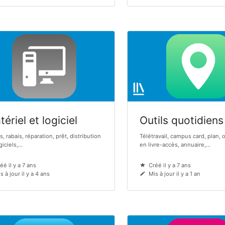
ériel et logiciel
Outils quotidiens
s, rabais, réparation, prêt, distribution
Télétravail, campus card, plan, 
iciels,...
en livre-accès, annuaire,...
éé il y a 7 ans
Créé il y a 7 ans
s à jour il y a 4 ans
Mis à jour il y a 1 an