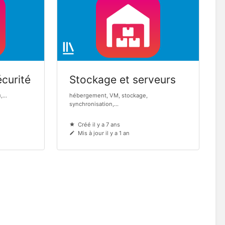
curité
Stockage et serveurs
...
hébergement, VM, stockage,
synchronisation,...
Créé il y a 7 ans
Mis à jour il y a 1 an