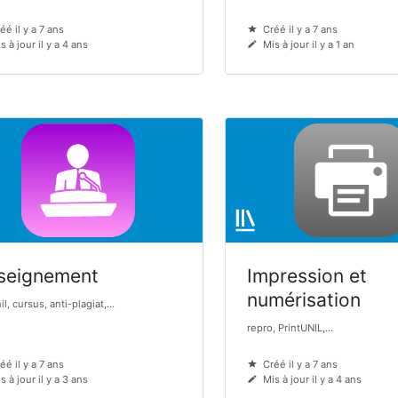
éé il y a 7 ans
Créé il y a 7 ans
s à jour il y a 4 ans
Mis à jour il y a 1 an
seignement
Impression et
numérisation
l, cursus, anti-plagiat,...
repro, PrintUNIL,...
éé il y a 7 ans
Créé il y a 7 ans
s à jour il y a 3 ans
Mis à jour il y a 4 ans