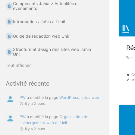
Composants Jahia > Actualités et
événements
Introduction : Jahia à l'Unil
Guide de rédaction web Unil
Ré
Structure et design des sites web Jahia
Unil
WiFi,
Tout afficher
Cr
Mi
Activité récente
PW
a modifié la page
WordPress, sites web
il y a 2 jours
PW
a modifié la page
Organisation de
l'hébergement web à l'Unil
il y a 2 jours