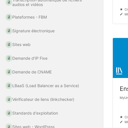
audios et vidéos
Cr
Mi
Plateformes - FBM
Signature électronique
Sites web
Demande d'IP Fixe
Demande de CNAME
LBaaS (Load Balancer as a Service)
En
MyUni
Vérificateur de liens (linkchecker)
Standards d'exploitation
Cr
Mi
Sites web - WordPress