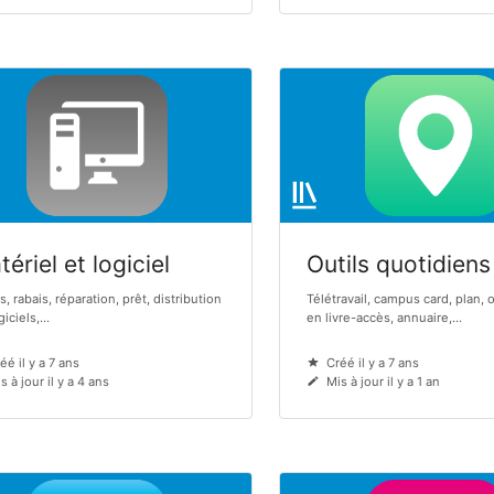
ériel et logiciel
Outils quotidiens
s, rabais, réparation, prêt, distribution
Télétravail, campus card, plan, 
iciels,...
en livre-accès, annuaire,...
éé il y a 7 ans
Créé il y a 7 ans
s à jour il y a 4 ans
Mis à jour il y a 1 an