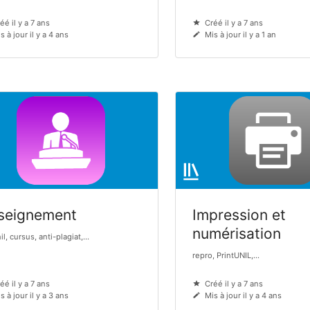
éé il y a 7 ans
Créé il y a 7 ans
s à jour il y a 4 ans
Mis à jour il y a 1 an
seignement
Impression et
numérisation
l, cursus, anti-plagiat,...
repro, PrintUNIL,...
éé il y a 7 ans
Créé il y a 7 ans
s à jour il y a 3 ans
Mis à jour il y a 4 ans