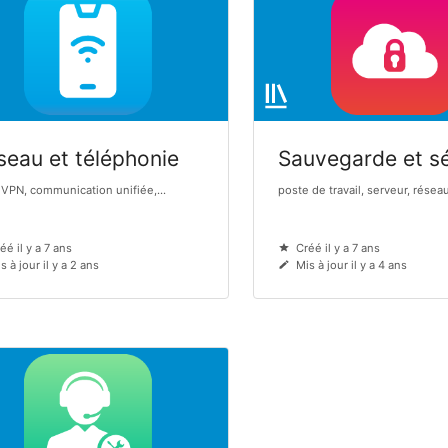
seau et téléphonie
Sauvegarde et sé
 VPN, communication unifiée,...
poste de travail, serveur, réseau,
éé il y a 7 ans
Créé il y a 7 ans
s à jour il y a 2 ans
Mis à jour il y a 4 ans