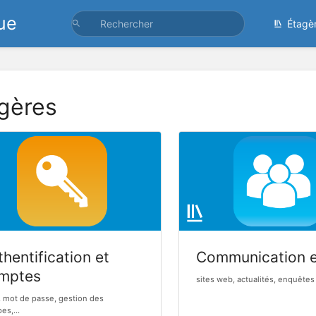
ue
Étagè
gères
hentification et
Communication 
mptes
sites web, actualités, enquêtes 
, mot de passe, gestion des
es,...