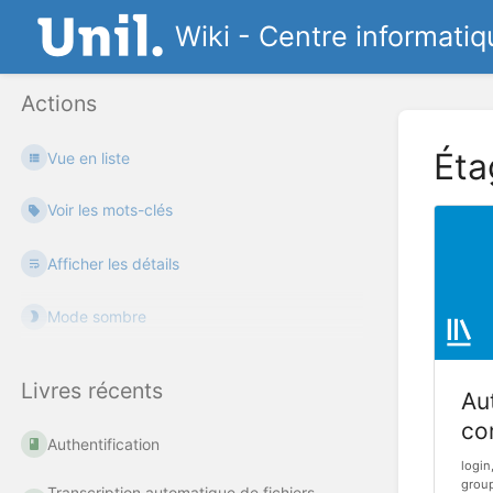
Wiki - Centre informatiq
Actions
Éta
Vue en liste
Voir les mots-clés
Afficher les détails
Mode sombre
Livres récents
Aut
co
Authentification
login
group
Transcription automatique de fichiers