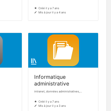
Créé il y a 7 ans
Mis à jour il y a 4 ans
Informatique
administrative
intranet, données administratives,...
Créé il y a 7 ans
Mis à jour il y a 3 ans