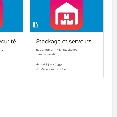
curité
Stockage et serveurs
...
hébergement, VM, stockage,
synchronisation,...
Créé il y a 7 ans
Mis à jour il y a 1 an