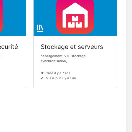
curité
Stockage et serveurs
...
hébergement, VM, stockage,
synchronisation,...
Créé il y a 7 ans
Mis à jour il y a 1 an