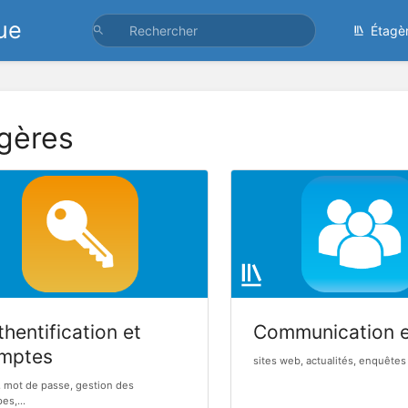
ue
Étagè
gères
hentification et
Communication 
mptes
sites web, actualités, enquêtes 
, mot de passe, gestion des
es,...