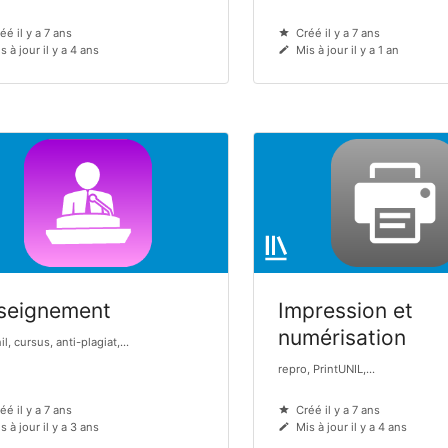
éé il y a 7 ans
Créé il y a 7 ans
s à jour il y a 4 ans
Mis à jour il y a 1 an
seignement
Impression et
numérisation
l, cursus, anti-plagiat,...
repro, PrintUNIL,...
éé il y a 7 ans
Créé il y a 7 ans
s à jour il y a 3 ans
Mis à jour il y a 4 ans