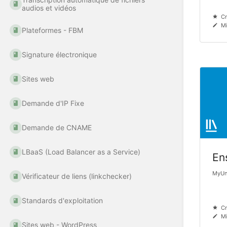
audios et vidéos
Cr
Mi
Plateformes - FBM
Signature électronique
Sites web
Demande d'IP Fixe
Demande de CNAME
LBaaS (Load Balancer as a Service)
En
MyUni
Vérificateur de liens (linkchecker)
Standards d'exploitation
Cr
Mi
Sites web - WordPress