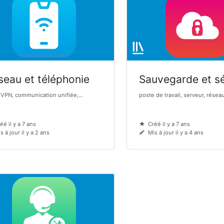
seau et téléphonie
Sauvegarde et sé
 VPN, communication unifiée,...
poste de travail, serveur, réseau,
éé il y a 7 ans
Créé il y a 7 ans
s à jour il y a 2 ans
Mis à jour il y a 4 ans