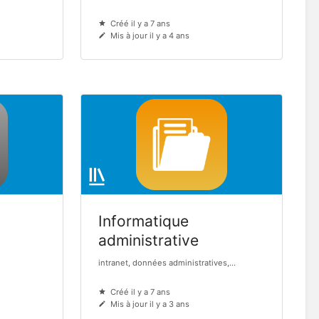
Créé il y a 7 ans
Mis à jour il y a 4 ans
Informatique
administrative
intranet, données administratives,...
Créé il y a 7 ans
Mis à jour il y a 3 ans