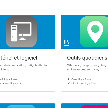
ériel et logiciel
Outils quotidiens
s, rabais, réparation, prêt, distribution
Télétravail, campus card, plan, 
iciels,...
en livre-accès, annuaire,...
éé il y a 7 ans
Créé il y a 7 ans
s à jour il y a 4 ans
Mis à jour il y a 1 an