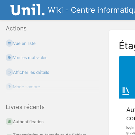
Wiki - Centre informatiq
Actions
Éta
Vue en liste
Voir les mots-clés
Afficher les détails
Mode sombre
Livres récents
Aut
co
Authentification
login
group
Transcription automatique de fichiers