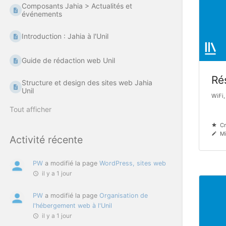
Composants Jahia > Actualités et
événements
Introduction : Jahia à l'Unil
Guide de rédaction web Unil
Ré
Structure et design des sites web Jahia
Unil
WiFi,
Tout afficher
Cr
Mi
Activité récente
PW
a modifié la page
WordPress, sites web
il y a 1 jour
PW
a modifié la page
Organisation de
l'hébergement web à l'Unil
il y a 1 jour