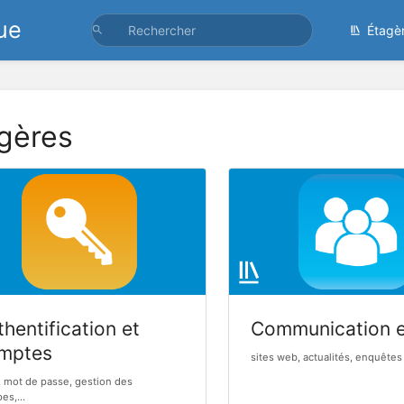
ue
Étagè
gères
hentification et
Communication 
mptes
sites web, actualités, enquêtes 
, mot de passe, gestion des
es,...