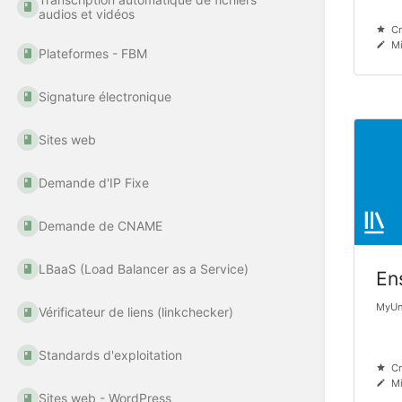
audios et vidéos
Cr
Mi
Plateformes - FBM
Signature électronique
Sites web
Demande d'IP Fixe
Demande de CNAME
LBaaS (Load Balancer as a Service)
En
MyUni
Vérificateur de liens (linkchecker)
Standards d'exploitation
Cr
Mi
Sites web - WordPress