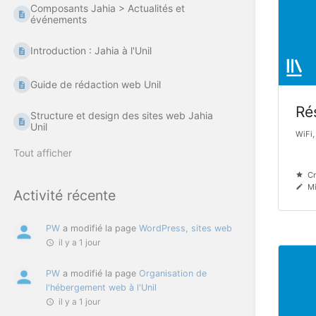
Composants Jahia > Actualités et
événements
Introduction : Jahia à l'Unil
Guide de rédaction web Unil
Ré
Structure et design des sites web Jahia
Unil
WiFi,
Tout afficher
Cr
Mi
Activité récente
PW
a modifié la page
WordPress, sites web
il y a 1 jour
PW
a modifié la page
Organisation de
l'hébergement web à l'Unil
il y a 1 jour