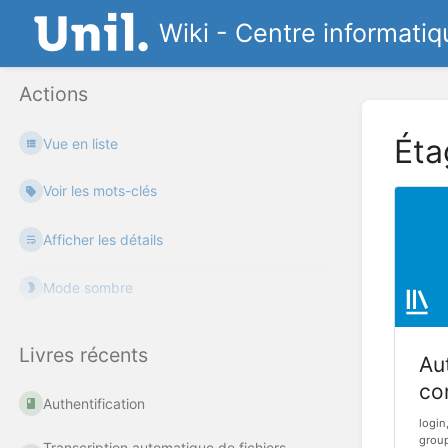
Wiki - Centre informatiq
Actions
Éta
Vue en liste
Voir les mots-clés
Afficher les détails
Mode sombre
Livres récents
Aut
co
Authentification
login
group
Transcription automatique de fichiers