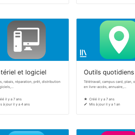
ériel et logiciel
Outils quotidiens
s, rabais, réparation, prêt, distribution
Télétravail, campus card, plan, 
iciels,...
en livre-accès, annuaire,...
éé il y a 7 ans
Créé il y a 7 ans
s à jour il y a 4 ans
Mis à jour il y a 1 an