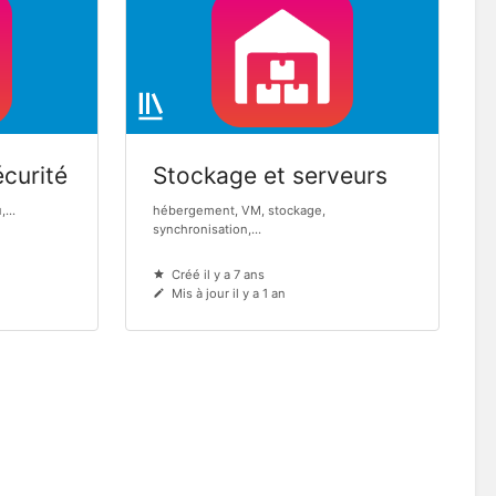
curité
Stockage et serveurs
...
hébergement, VM, stockage,
synchronisation,...
Créé il y a 7 ans
Mis à jour il y a 1 an