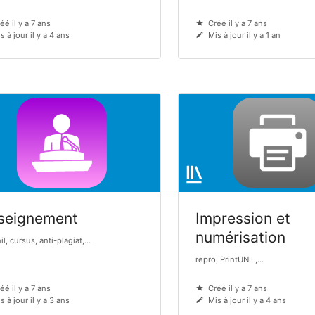
éé il y a 7 ans
Créé il y a 7 ans
s à jour il y a 4 ans
Mis à jour il y a 1 an
seignement
Impression et
numérisation
l, cursus, anti-plagiat,...
repro, PrintUNIL,...
éé il y a 7 ans
Créé il y a 7 ans
s à jour il y a 3 ans
Mis à jour il y a 4 ans