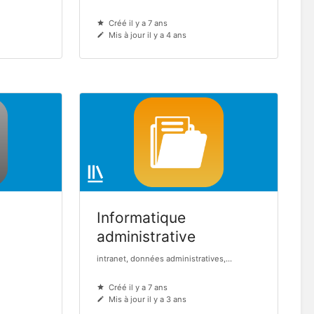
Créé il y a 7 ans
Mis à jour il y a 4 ans
Informatique
administrative
intranet, données administratives,...
Créé il y a 7 ans
Mis à jour il y a 3 ans