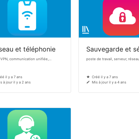
seau et téléphonie
Sauvegarde et sé
 VPN, communication unifiée,...
poste de travail, serveur, réseau,
éé il y a 7 ans
Créé il y a 7 ans
s à jour il y a 2 ans
Mis à jour il y a 4 ans