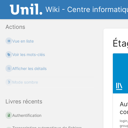
Wiki - Centre informatiq
Actions
Éta
Vue en liste
Voir les mots-clés
Afficher les détails
Mode sombre
Livres récents
Aut
co
Authentification
login
group
Transcription automatique de fichiers