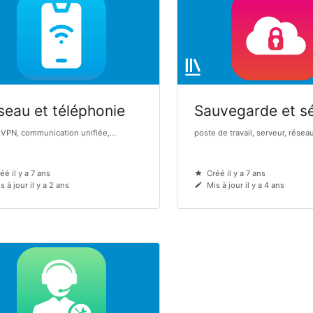
seau et téléphonie
Sauvegarde et sé
 VPN, communication unifiée,...
poste de travail, serveur, réseau,
éé il y a 7 ans
Créé il y a 7 ans
s à jour il y a 2 ans
Mis à jour il y a 4 ans