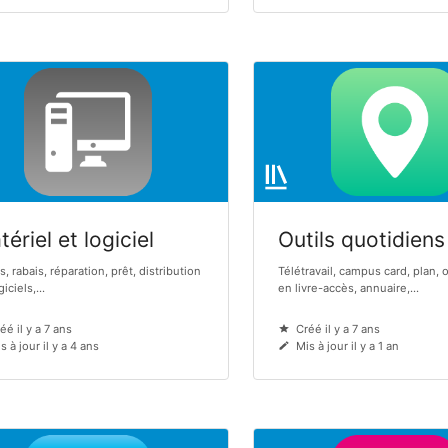
ériel et logiciel
Outils quotidiens
s, rabais, réparation, prêt, distribution
Télétravail, campus card, plan, 
iciels,...
en livre-accès, annuaire,...
éé il y a 7 ans
Créé il y a 7 ans
s à jour il y a 4 ans
Mis à jour il y a 1 an