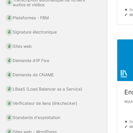
audios et vidéos
Cr
Mi
Plateformes - FBM
Signature électronique
Sites web
Demande d'IP Fixe
Demande de CNAME
LBaaS (Load Balancer as a Service)
En
MyUni
Vérificateur de liens (linkchecker)
Standards d'exploitation
Cr
Mi
Sites web - WordPress