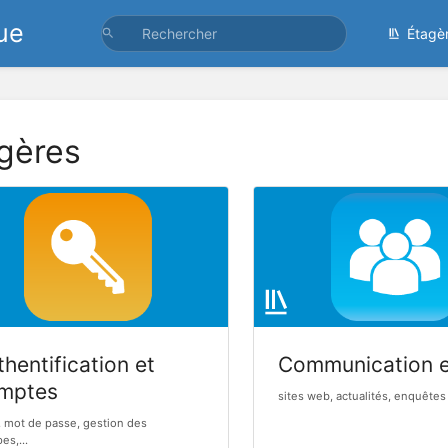
ue
Étagè
gères
hentification et
Communication 
mptes
sites web, actualités, enquêtes 
, mot de passe, gestion des
es,...