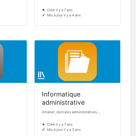
Créé il y a 7 ans
Mis à jour il y a 4 ans
Informatique
administrative
intranet, données administratives,...
Créé il y a 7 ans
Mis à jour il y a 3 ans