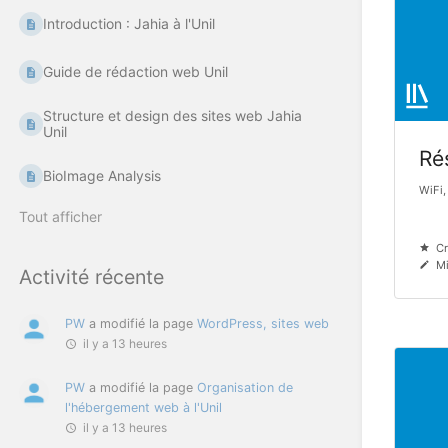
Introduction : Jahia à l'Unil
Guide de rédaction web Unil
Structure et design des sites web Jahia
Unil
Ré
BioImage Analysis
WiFi,
Tout afficher
Cr
Mi
Activité récente
PW
a modifié la page
WordPress, sites web
il y a 13 heures
PW
a modifié la page
Organisation de
l'hébergement web à l'Unil
il y a 13 heures