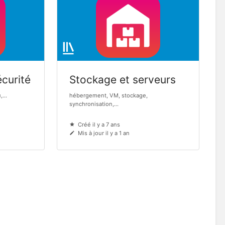
curité
Stockage et serveurs
...
hébergement, VM, stockage,
synchronisation,...
Créé il y a 7 ans
Mis à jour il y a 1 an