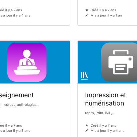
éé il y a 7 ans
Créé il y a 7 ans
s à jour il y a 4 ans
Mis à jour il y a 1 an
seignement
Impression et
numérisation
l, cursus, anti-plagiat,...
repro, PrintUNIL,...
éé il y a 7 ans
Créé il y a 7 ans
s à jour il y a 3 ans
Mis à jour il y a 4 ans