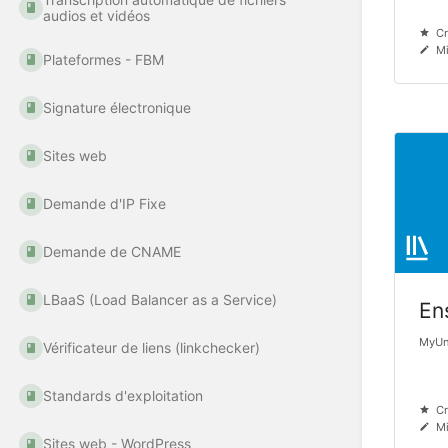
audios et vidéos
Cr
Mi
Plateformes - FBM
Signature électronique
Sites web
Demande d'IP Fixe
Demande de CNAME
LBaaS (Load Balancer as a Service)
En
MyUni
Vérificateur de liens (linkchecker)
Standards d'exploitation
Cr
Mi
Sites web - WordPress