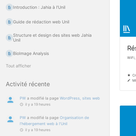
Introduction : Jahia à l'Unil
Guide de rédaction web Unil
Structure et design des sites web Jahia
Unil
Ré
BioImage Analysis
WiFi,
Tout afficher
Cr
Mi
Activité récente
PW
a modifié la page
WordPress, sites web
il y a 19 heures
PW
a modifié la page
Organisation de
l'hébergement web à l'Unil
il y a 19 heures