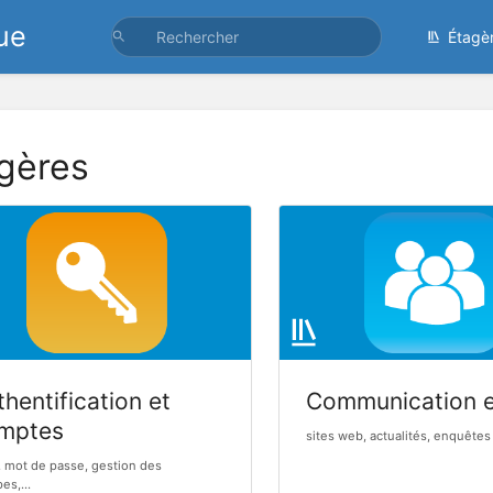
ue
Étagè
gères
hentification et
Communication 
mptes
sites web, actualités, enquêtes 
, mot de passe, gestion des
es,...