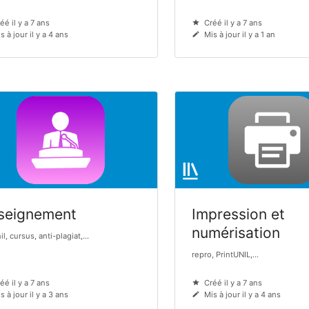
éé il y a 7 ans
Créé il y a 7 ans
s à jour il y a 4 ans
Mis à jour il y a 1 an
seignement
Impression et
numérisation
l, cursus, anti-plagiat,...
repro, PrintUNIL,...
éé il y a 7 ans
Créé il y a 7 ans
s à jour il y a 3 ans
Mis à jour il y a 4 ans