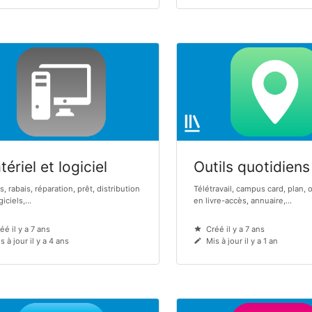
ériel et logiciel
Outils quotidiens
s, rabais, réparation, prêt, distribution
Télétravail, campus card, plan, 
iciels,...
en livre-accès, annuaire,...
éé il y a 7 ans
Créé il y a 7 ans
s à jour il y a 4 ans
Mis à jour il y a 1 an