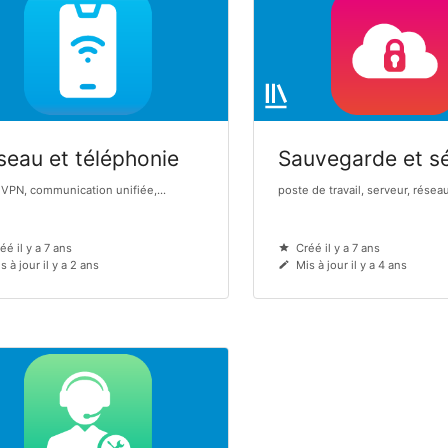
seau et téléphonie
Sauvegarde et sé
 VPN, communication unifiée,...
poste de travail, serveur, réseau,
éé il y a 7 ans
Créé il y a 7 ans
s à jour il y a 2 ans
Mis à jour il y a 4 ans