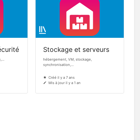
curité
Stockage et serveurs
...
hébergement, VM, stockage,
synchronisation,...
Créé il y a 7 ans
Mis à jour il y a 1 an