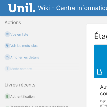
Wiki - Centre informatiq
Actions
Éta
Vue en liste
Voir les mots-clés
Afficher les détails
Mode sombre
Livres récents
Aut
co
Authentification
login
group
Transcription automatique de fichiers