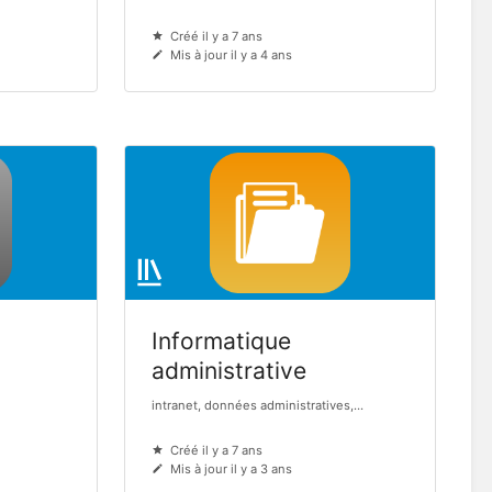
Créé il y a 7 ans
Mis à jour il y a 4 ans
Informatique
administrative
intranet, données administratives,...
Créé il y a 7 ans
Mis à jour il y a 3 ans