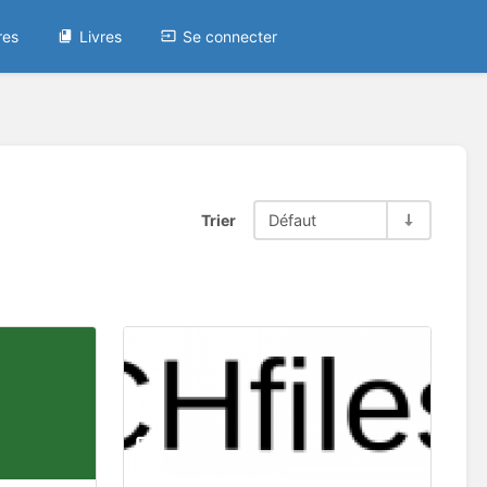
res
Livres
Se connecter
Trier
Défaut