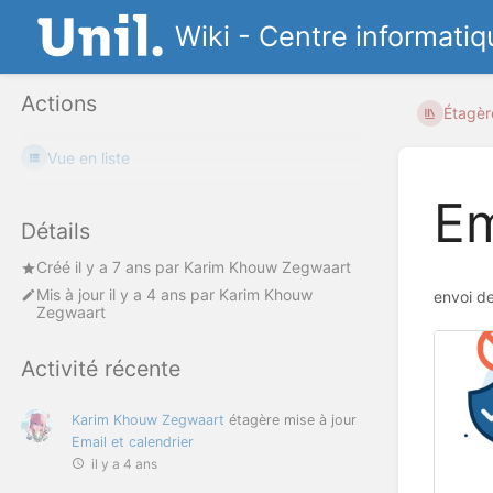
Wiki - Centre informatiq
Actions
Étagèr
Vue en liste
Em
Détails
Créé
il y a 7 ans
par
Karim Khouw Zegwaart
Mis à jour
il y a 4 ans
par
Karim Khouw
envoi de
Zegwaart
Activité récente
Karim Khouw Zegwaart
étagère mise à jour
Email et calendrier
il y a 4 ans