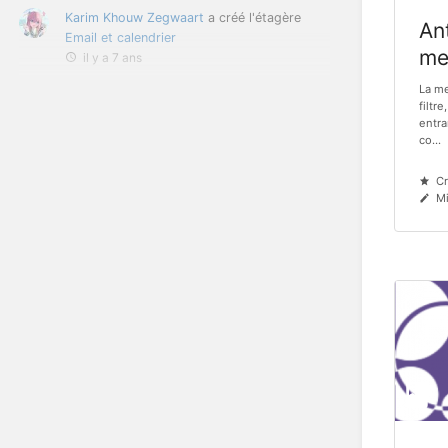
Karim Khouw Zegwaart
a créé l'étagère
An
Email et calendrier
me
il y a 7 ans
La me
filtr
entra
co...
Cr
Mi