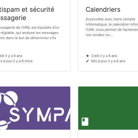
tispam et sécurité
Calendriers
ssagerie
Accessible avec votre compte
informatique, le calendrier inf
ssagerie de l'UNIL est équipée d'un
l'UNIL vous permet de facileme
e, réglable, qui analyse les messages
vos rendez-vo...
nts dans le but de déterminer s'ils
éé il y a 6 ans
Créé il y a 6 ans
s à jour il y a 6 mois
Mis à jour il y a 6 ans