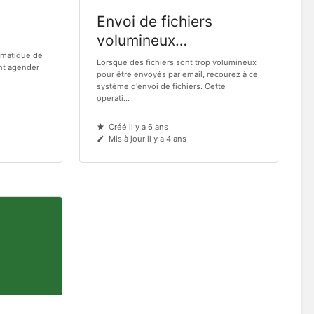
Envoi de fichiers
volumineux
ormatique de
(SWITCHfilesender)
Lorsque des fichiers sont trop volumineux
nt agender
pour être envoyés par email, recourez à ce
système d'envoi de fichiers. Cette
opérati...
Créé il y a 6 ans
Mis à jour il y a 4 ans