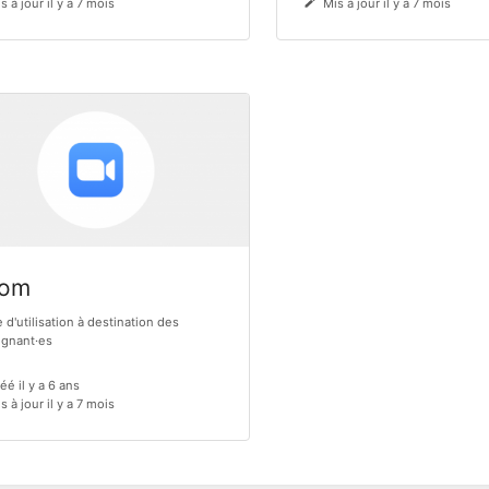
s à jour il y a 7 mois
Mis à jour il y a 7 mois
om
 d'utilisation à destination des
ignant·es
éé il y a 6 ans
s à jour il y a 7 mois