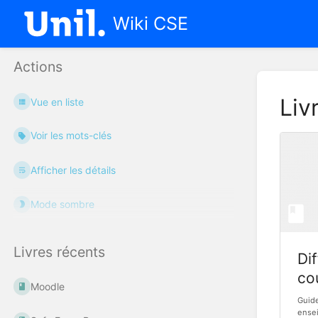
Wiki CSE
Actions
Liv
Vue en liste
Voir les mots-clés
Afficher les détails
Mode sombre
Livres récents
Dif
co
Moodle
Guide
ense