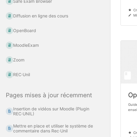
Safe Exam Browser
Cr
Diffusion en ligne des cours
Mi
OpenBoard
MoodleExam
Zoom
REC·Unil
Op
Pages mises à jour récemment
Guide
Insertion de vidéos sur Moodle (Plugin
ense
REC·UNIL)
Mettre en place et utiliser le système de
commentaire dans Rec·Unil
Cr