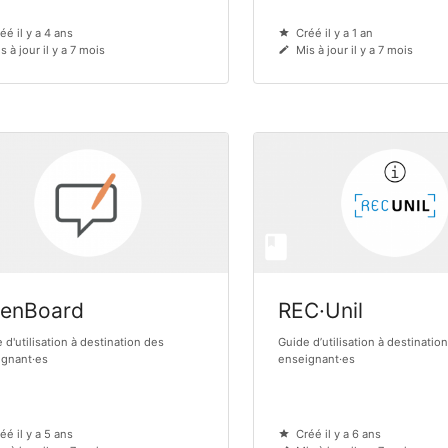
éé il y a 4 ans
Créé il y a 1 an
s à jour il y a 7 mois
Mis à jour il y a 7 mois
enBoard
REC·Unil
 d'utilisation à destination des
Guide d’utilisation à destinatio
ignant·es
enseignant·es
éé il y a 5 ans
Créé il y a 6 ans