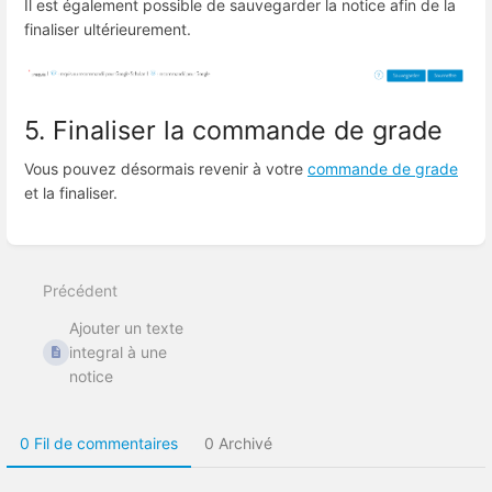
Il est également possible de sauvegarder la notice afin de la
finaliser ultérieurement.
5. Finaliser la commande de grade
Vous pouvez désormais revenir à votre
commande de grade
et la finaliser.
Entrer
en
mode
Précédent
de
sélection
Ajouter un texte
de
section
integral à une
notice
0 Fil de commentaires
0 Archivé