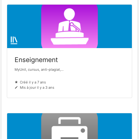
Enseignement
MyUnil, cursus, anti-plagiat,...
Créé il y a 7 ans
Mis à jour il y a 3 ans