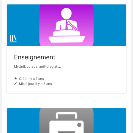
Enseignement
MyUnil, cursus, anti-plagiat,...
Créé il y a 7 ans
Mis à jour il y a 3 ans