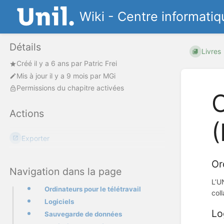
Wiki - Centre informatiq
Détails
Livres
Créé
il y a 6 ans
par
Patric Frei
Mis à jour
il y a 9 mois
par
MGi
Permissions du chapitre activées
O
Actions
Exporter
Or
Navigation dans la page
L’U
Ordinateurs pour le télétravail
col
Logiciels
Lo
Sauvegarde de données