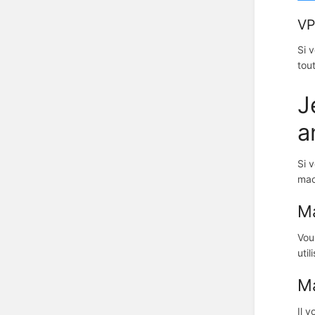
VP
Si 
tou
J
a
Si 
mac
Ma
Vou
util
Ma
Il 