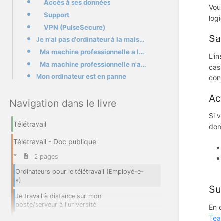
Accès à ses données
Vou
Support
logi
VPN (PulseSecure)
Sa
Je n'ai pas d'ordinateur à la maison ou il est trop ancien
Ma machine professionnelle a le WIFI
L'i
Ma machine professionnelle n'a pas de WIFI
cas
Mon ordinateur est en panne
con
Ac
Navigation dans le livre
Si 
Télétravail
dom
Télétravail - Doc publique
2 pages
Ordinateurs pour le télétravail (Employé-e-
s)
Su
Je travail à distance sur mon
poste/serveur à l'université
En 
Tea