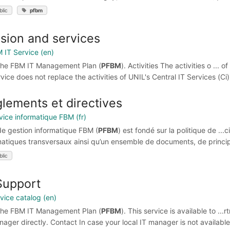
blic
pfbm
sion and services
M IT Service (en)
f the FBM IT Management Plan (
PFBM
). Activities The activities o ..
rvice does not replace the activities of UNIL's Central IT Services (C
lements et directives
rvice informatique FBM (fr)
 de gestion informatique FBM (
PFBM
) est fondé sur la politique de ..
matiques transversaux ainsi qu’un ensemble de documents, de principe
blic
Support
rvice catalog (en)
f the FBM IT Management Plan (
PFBM
). This service is available to ..
nager directly. Contact In case your local IT manager is not availabl