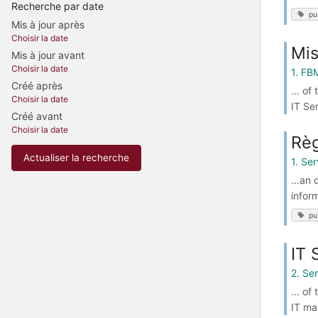
Recherche par date
pu
Mis à jour après
Choisir la date
Mis
Mis à jour avant
Choisir la date
1. FB
Créé après
... o
Choisir la date
IT Se
Créé avant
Choisir la date
Règ
Actualiser la recherche
1. Se
...an
infor
pu
IT 
2. Se
... o
IT ma