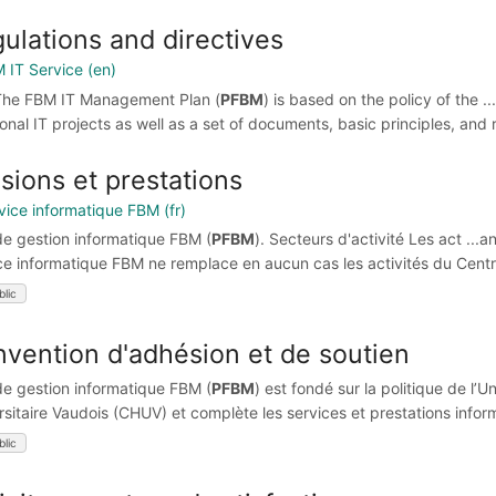
ulations and directives
M IT Service (en)
 The FBM IT Management Plan (
PFBM
) is based on the policy of the
ional IT projects as well as a set of documents, basic principles, and 
sions et prestations
rvice informatique FBM (fr)
 de gestion informatique FBM (
PFBM
). Secteurs d'activité Les act ...
ce informatique FBM ne remplace en aucun cas les activités du Centre 
blic
vention d'adhésion et de soutien
 de gestion informatique FBM (
PFBM
) est fondé sur la politique de l’
sitaire Vaudois (CHUV) et complète les services et prestations informa
blic