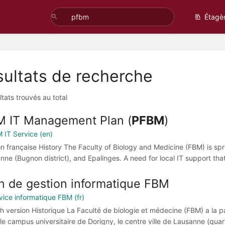
Étagè
ultats de recherche
ltats trouvés au total
 IT Management Plan (
PFBM
)
M IT Service (en)
on française History The Faculty of Biology and Medicine (FBM) is sp
nne (Bugnon district), and Epalinges. A need for local IT support tha
n de gestion informatique FBM
rvice informatique FBM (fr)
sh version Historique La Faculté de biologie et médecine (FBM) a la pa
 le campus universitaire de Dorigny, le centre ville de Lausanne (quart