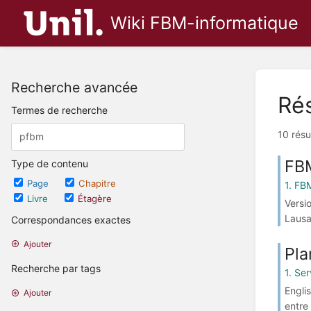
Wiki FBM-informatique
Recherche avancée
Rés
Termes de recherche
10 résu
FBM
Type de contenu
Page
Chapitre
1. FB
Livre
Étagère
Versi
Lausa
Correspondances exactes
Ajouter
Pla
Recherche par tags
1. Se
Engli
Ajouter
entre