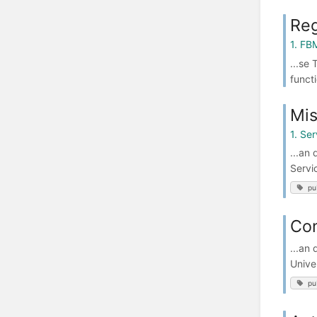
Reg
1. FB
...se
funct
Mis
1. Se
...an
Servi
pu
Con
...an
Univer
pu