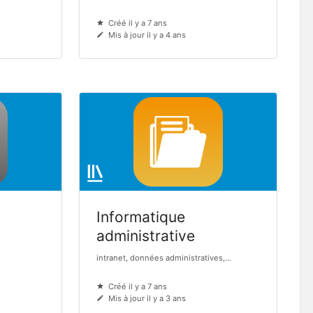
Créé il y a 7 ans
Mis à jour il y a 4 ans
Informatique
administrative
intranet, données administratives,...
Créé il y a 7 ans
Mis à jour il y a 3 ans