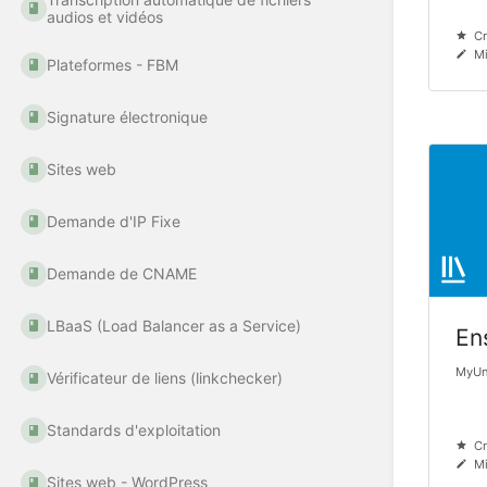
audios et vidéos
Cr
Mi
Plateformes - FBM
Signature électronique
Sites web
Demande d'IP Fixe
Demande de CNAME
LBaaS (Load Balancer as a Service)
En
MyUni
Vérificateur de liens (linkchecker)
Standards d'exploitation
Cr
Mi
Sites web - WordPress