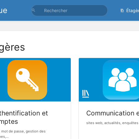
ue
Étagè
gères
hentification et
Communication 
mptes
sites web, actualités, enquêtes 
, mot de passe, gestion des
es,...