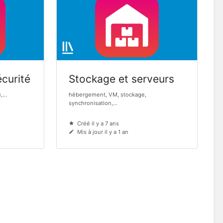
curité
Stockage et serveurs
...
hébergement, VM, stockage,
synchronisation,...
Créé il y a 7 ans
Mis à jour il y a 1 an