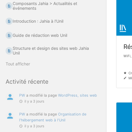
Composants Jahia > Actualités et
événements
Introduction : Jahia à l'Unil
Guide de rédaction web Unil
Ré
Structure et design des sites web Jahia
Unil
WiFi,
Tout afficher
Cr
Mi
Activité récente
PW
a modifié la page
WordPress, sites web
il y a 3 jours
PW
a modifié la page
Organisation de
l'hébergement web à l'Unil
il y a 3 jours