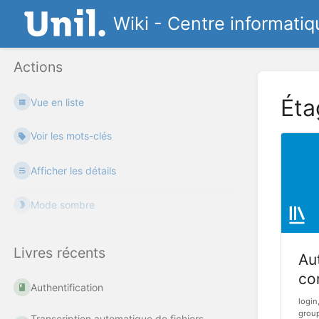
Wiki - Centre informatiq
Actions
Éta
Vue en liste
Voir les mots-clés
Afficher les détails
Mode sombre
Livres récents
Aut
co
Authentification
login
group
Transcription automatique de fichiers