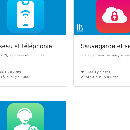
seau et téléphonie
Sauvegarde et sé
 VPN, communication unifiée,...
poste de travail, serveur, réseau,
éé il y a 7 ans
Créé il y a 7 ans
s à jour il y a 2 ans
Mis à jour il y a 4 ans