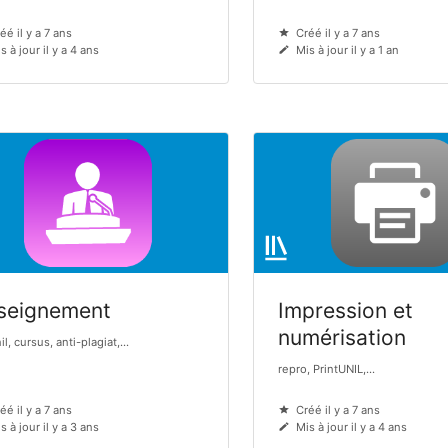
éé il y a 7 ans
Créé il y a 7 ans
s à jour il y a 4 ans
Mis à jour il y a 1 an
seignement
Impression et
numérisation
l, cursus, anti-plagiat,...
repro, PrintUNIL,...
éé il y a 7 ans
Créé il y a 7 ans
s à jour il y a 3 ans
Mis à jour il y a 4 ans