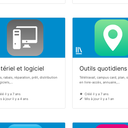
ériel et logiciel
Outils quotidiens
s, rabais, réparation, prêt, distribution
Télétravail, campus card, plan, 
iciels,...
en livre-accès, annuaire,...
éé il y a 7 ans
Créé il y a 7 ans
s à jour il y a 4 ans
Mis à jour il y a 1 an