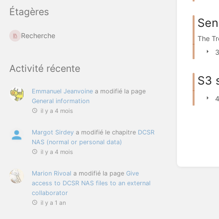
Étagères
Sens
Recherche
The Tr
3
Activité récente
S3 
Emmanuel Jeanvoine
a modifié la page
4
General information
il y a 4 mois
Margot Sirdey
a modifié le chapitre
DCSR
NAS (normal or personal data)
il y a 4 mois
Marion Rivoal
a modifié la page
Give
access to DCSR NAS files to an external
collaborator
il y a 1 an