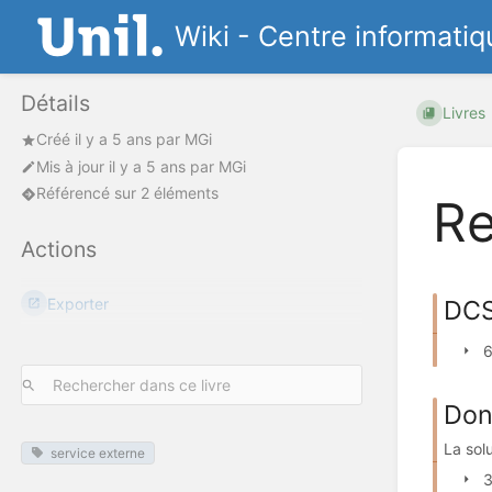
Wiki - Centre informatiq
Détails
Livres
Créé
il y a 5 ans
par
MGi
Mis à jour
il y a 5 ans
par
MGi
Référencé sur 2 éléments
Re
Actions
Exporter
DCS
6
Don
La sol
service externe
3