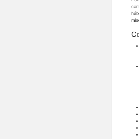
com
héb
mis
Co