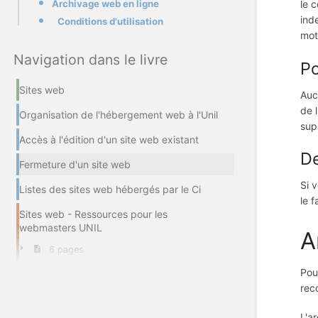
Archivage web en ligne
le 
ind
Conditions d'utilisation
mot
Navigation dans le livre
Po
Sites web
Auc
de 
Organisation de l'hébergement web à l'Unil
sup
Accès à l'édition d'un site web existant
De
Fermeture d'un site web
Si 
Listes des sites web hébergés par le Ci
le 
Sites web - Ressources pour les
webmasters UNIL
A
6 pages
Pou
rec
L'a