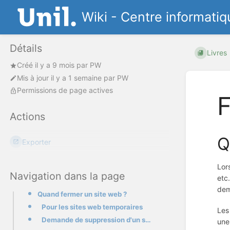
Wiki - Centre informatiq
Détails
Livres
Créé
il y a 9 mois
par
PW
Mis à jour
il y a 1 semaine
par
PW
Permissions de page actives
F
Actions
Q
Exporter
Lor
Navigation dans la page
etc
dem
Quand fermer un site web ?
Pour les sites web temporaires
Les
Demande de suppression d'un site web
une