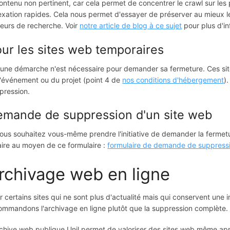
contenu non pertinent, car cela permet de concentrer le crawl sur les 
exation rapides.
Cela nous permet d'essayer de préserver au mieux l
eurs de recherche. Voir
notre article de blog à ce sujet
pour plus d'in
ur les sites web temporaires
une démarche n'est nécessaire pour demander sa fermeture. Ces sit
l'événement ou du projet (point 4 de
nos conditions d'hébergement
)
pression.
mande de suppression d'un site web
vous souhaitez vous-même prendre l'initiative de demander la fermet
faire au moyen de ce formulaire :
formulaire de demande de suppressi
rchivage web en ligne
r certains sites qui ne sont plus d'actualité mais qui conservent une i
ommandons l'archivage en ligne plutôt que la suppression complète.
rchive web publique Unil permet de valoriser des sites web même après