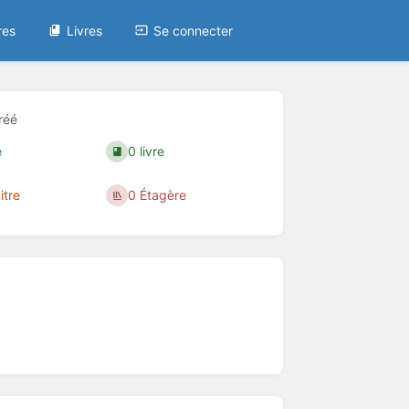
res
Livres
Se connecter
réé
e
0 livre
itre
0 Étagère