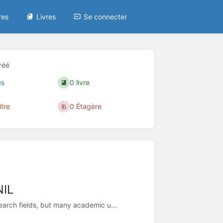
res
Livres
Se connecter
réé
es
0 livre
itre
0 Étagère
NIL
earch fields, but many academic u...