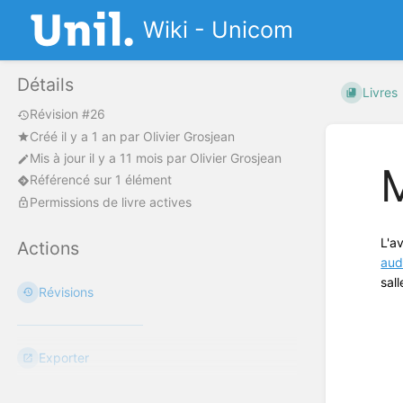
Wiki - Unicom
Détails
Livres
Révision #26
Créé
il y a 1 an
par
Olivier Grosjean
Mis à jour
il y a 11 mois
par
Olivier Grosjean
M
Référencé sur 1 élément
Permissions de livre actives
L'a
Actions
aud
sal
Révisions
Exporter