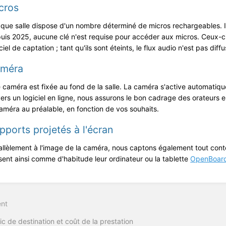
cros
que salle dispose d'un nombre déterminé de micros rechargeables. Il
uis 2025, aucune clé n'est requise pour accéder aux micros. Ceux-ci
ciel de captation ; tant qu'ils sont éteints, le flux audio n'est pas diffu
méra
 caméra est fixée au fond de la salle.
La caméra s'active automatiqu
vers un logiciel en ligne, nous assurons le bon cadrage des orateurs
caméra au préalable, en fonction de vos souhaits.
pports projetés à l'écran
allèlement à l'image de la caméra, nous captons également tout conten
lisent ainsi comme d'habitude leur ordinateur ou la tablette
OpenBoar
nt
on
ic de destination et coût de la prestation