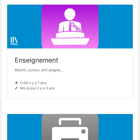
Enseignement
MyUnil, cursus, anti-plagiat,...
Créé il y a 7 ans
Mis à jour il y a 3 ans