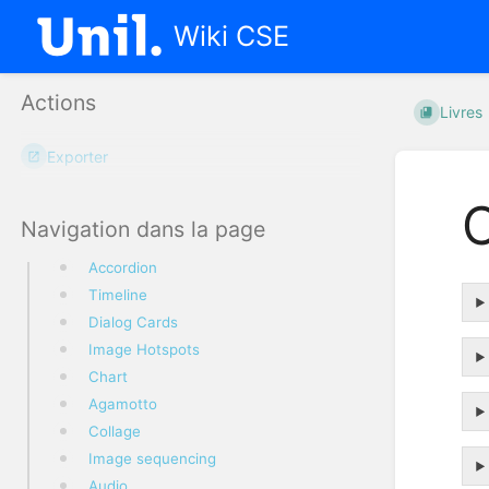
Wiki CSE
Actions
Livres
Exporter
C
Navigation dans la page
Accordion
Timeline
Dialog Cards
Image Hotspots
Chart
Agamotto
Collage
Image sequencing
Audio