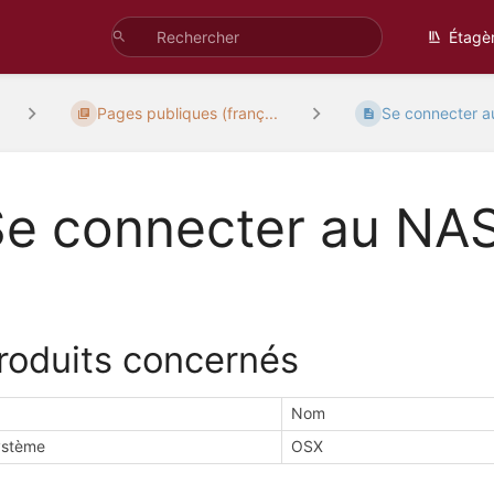
Étagè
Pages publiques (franç...
Se connecter 
Se connecter au NA
roduits concernés
Nom
ystème
OSX