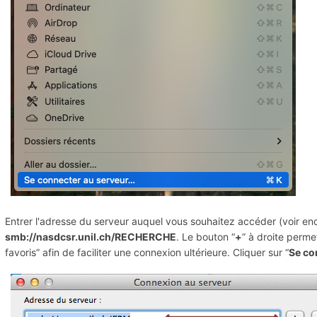
Entrer l'adresse du serveur auquel vous souhaitez accéder (voir en
smb://nasdcsr.unil.ch/RECHERCHE
. Le bouton “
+
” à droite perme
favoris” afin de faciliter une connexion ultérieure. Cliquer sur “
Se co