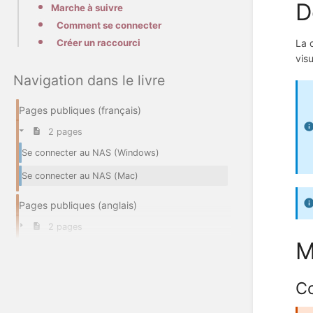
D
Marche à suivre
Comment se connecter
Créer un raccourci
La 
vis
Navigation dans le livre
Pages publiques (français)
2 pages
Se connecter au NAS (Windows)
Se connecter au NAS (Mac)
Pages publiques (anglais)
2 pages
M
C