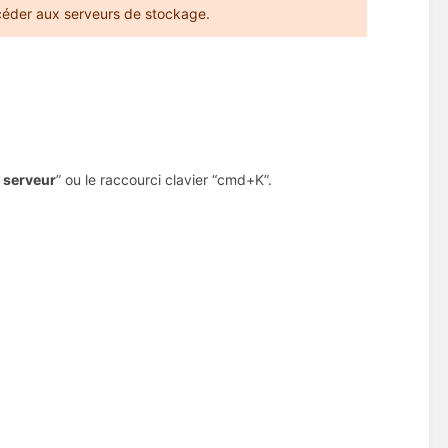
céder aux serveurs de stockage.
 serveur
” ou le raccourci clavier “cmd+K”.