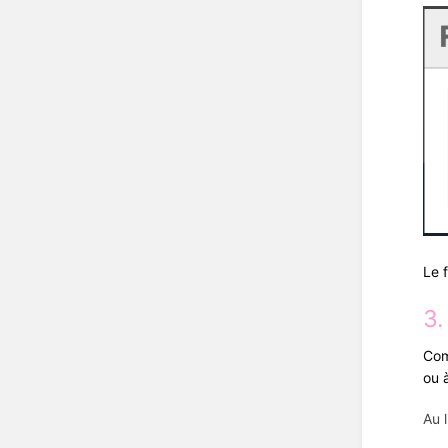
Le 
3.
Com
ou 
Au 