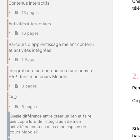
Une
Contenus interactifs
tél
13 pages
Activités interactives
16 pages
Parcours d'apprentissage mêlant contenu
et activités intégrées
1 Page
Intégration d'un contenu ou d'une activité
2.
H5P dans mon cours Moodle
3 pages
Ren
FAQ
Cliq
5 pages
Quelle différence entre créer un lien et faire
une copie lors de l'intégration de mon
activité ou contenu dans mon espace de
Si 
cours Moodle?
bas