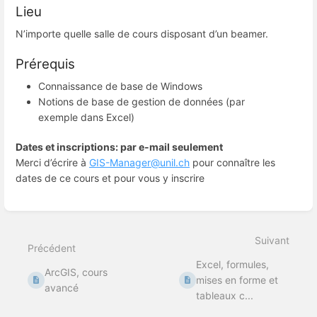
Lieu
N’importe quelle salle de cours disposant d’un beamer.
Prérequis
Connaissance de base de Windows
Notions de base de gestion de données (par
exemple dans Excel)
Dates et inscriptions: par e-mail seulement
Merci d’écrire à
GIS-Manager@unil.ch
pour connaître les
dates de ce cours et pour vous y inscrire
Entrer
en
mode
Suivant
de
Précédent
sélection
Excel, formules,
de
ArcGIS, cours
section
mises en forme et
avancé
tableaux c...