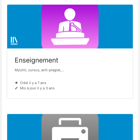
Enseignement
MyUnil, cursus, anti-plagiat,...
Créé il y a 7 ans
Mis à jour il y a 3 ans