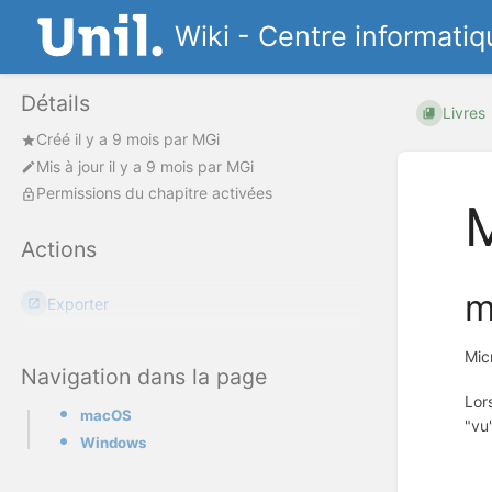
Wiki - Centre informatiq
Détails
Livres
Créé
il y a 9 mois
par
MGi
Mis à jour
il y a 9 mois
par
MGi
Permissions du chapitre activées
M
Actions
m
Exporter
Mic
Navigation dans la page
Lor
macOS
"vu
Windows