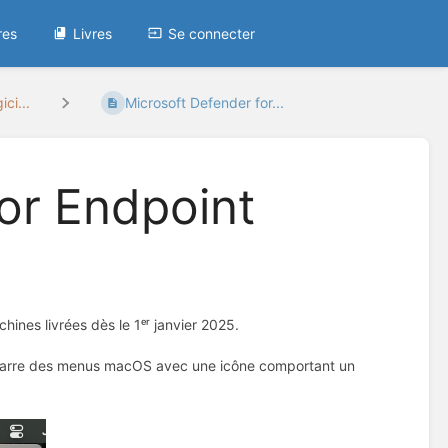
res
Livres
Se connecter
ici...
Microsoft Defender for...
or Endpoint
ines livrées dès le 1ᵉʳ janvier 2025.
la barre des menus macOS avec une icône comportant un