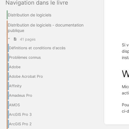
Navigation dans le livre
Distribution de logiciels
Distribution de logiciels - documentation
publique
41 pages
Si 
Définitions et conditions d'accès
dis
inst
Problèmes connus
Adobe
W
Adobe Acrobat Pro
Affinity
Mic
act
Amadeus Pro
Pou
AMOS
ci-
ArcGIS Pro 3
Entrer
ArcGIS Pro 2
en