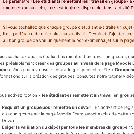
Le paramètre «
Les étudiants remettent leur travail en groupe
» a
(moodleexam.unil.ch), mais est toujours disponible dans l'activité 
Si vous souhaitez que chaque groupe d’étudiant·e·s traite un sujet d
il est préférable de créer plusieurs activités Devoir et d’ajouter une
au bon groupe de voir uniquement le bon examen/sujet sur la pa
vous souhaitez que les étudiant·es remettent un travail en groupe, da
ez préalablement
créer des groupes au niveau de la page Moodle
oupes
. Vous pourrez ensuite choisir le groupement à côté «
Groupeme
nformations sur la création des groupes, consultez notre tutoriel vi
vous activez l’option «
les étudiant·es remettent un travail en group
Requiert un groupe pour remettre un devoir
: En activant ce régla
d’aucun groupe sur la page Moodle Exam seront exclus de cette acti
Devoir.
Exiger la validation du dépôt par tous les membres du groupe
: S
groupe devront confirmer le rendu (en cliquant sur le bouton de rem