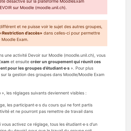
 été désactivé sur la plateforme MoodleExam
DEVOIR sur Moodle (moodle.unil.ch).
ifférent et ne puisse voir le sujet des autres groupes,
 «
Restriction d’accès»
dans celles-ci pour permettre
ge Moodle Exam.
ns une activité Devoir sur Moodle (moodle.unil.ch), vous
 Exam
et ensuite
créer un groupement qui réunit ces
nt pour les groupes d’étudiant·e·s
». Pour plus
déo sur la gestion des groupes dans Moodle/Moodle Exam
e
», les réglages suivants deviennent visibles :
ge, les participant·e·s du cours qui ne font partis
vité et ne pourront pas remettre de travail dans
i vous activez ce réglage, tous les étudiant·e·s d’un
ise du devoir) pour que le travail du groupe soit